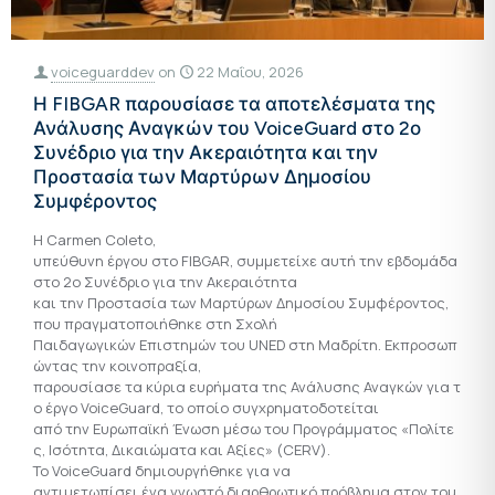
voiceguarddev
on
22 Μαΐου, 2026
Η FIBGAR παρουσίασε τα αποτελέσματα της
Ανάλυσης Αναγκών του VoiceGuard στο 2ο
Συνέδριο για την Ακεραιότητα και την
Προστασία των Μαρτύρων Δημοσίου
Συμφέροντος
Η Carmen Coleto,
υπεύθυνη έργου στο FIBGAR, συμμετείχε αυτή την εβδομάδα
στο 2ο Συνέδριο για την Ακεραιότητα
και την Προστασία των Μαρτύρων Δημοσίου Συμφέροντος,
που πραγματοποιήθηκε στη Σχολή
Παιδαγωγικών Επιστημών του UNED στη Μαδρίτη. Εκπροσωπ
ώντας την κοινοπραξία,
παρουσίασε τα κύρια ευρήματα της Ανάλυσης Αναγκών για τ
ο έργο VoiceGuard, το οποίο συγχρηματοδοτείται
από την Ευρωπαϊκή Ένωση μέσω του Προγράμματος «Πολίτε
ς, Ισότητα, Δικαιώματα και Αξίες» (CERV).
Το VoiceGuard δημιουργήθηκε για να
αντιμετωπίσει ένα γνωστό διαρθρωτικό πρόβλημα στον τομ