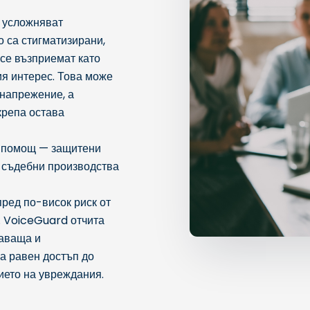
 усложняват
о са стигматизирани,
 се възприемат като
ия интерес. Това може
 напрежение, а
крепа остава
а помощ — защитени
 съдебни производства
пред по-висок риск от
. VoiceGuard отчита
щаваща и
а равен достъп до
ието на увреждания.