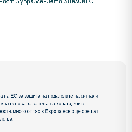
ост в управлението в целия ЕС.
а на ЕС за защита на подателите на сигнали
жна основа за защита на хората, които
ности, много от тях в Европа все още срещат
лства.