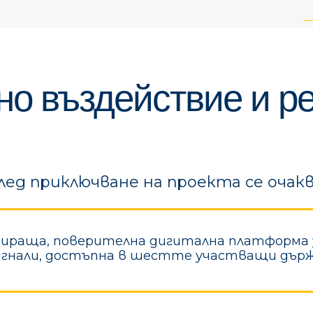
но въздействие и ре
лед приключване на проекта се очакв
ираща, поверителна дигитална платформа з
игнали, достъпна в шестте участващи държ