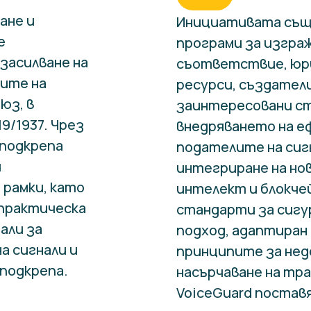
ане и
Инициативата също
е
програми за изгра
засилване на
съответствие, юр
ите на
ресурси, създатели
юз, в
заинтересовани ст
9/1937. Чрез
внедряването на е
 подкрепа
подателите на сиг
и
интегриране на но
рамки, като
интелект и блокчей
 практическа
стандарти за сигу
али за
подход, адаптиран 
а сигнали и
принципите за недо
 подкрепа.
насърчаване на тр
VoiceGuard постав