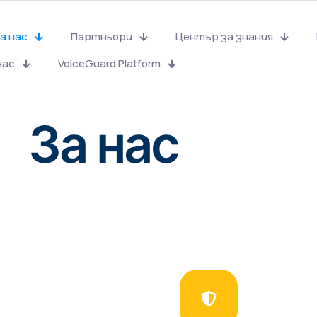
а нас
Партньори
Център за знания
нас
VoiceGuard Platform
За нас