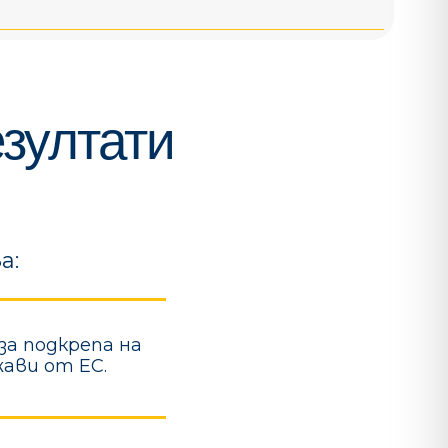
зултати
а:
а подкрепа на
ави от ЕС.