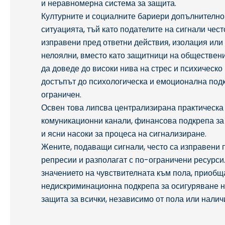
и неравномерна система за защита.
Културните и социалните бариери допълнително
ситуацията, тъй като подателите на сигнали чест
изправени пред ответни действия, изолация или
нелоялни, вместо като защитници на обществен
да доведе до високи нива на стрес и психическо
достъпът до психологическа и емоционална под
ограничен.
Освен това липсва централизирана практическ
комуникационни канали, финансова подкрепа за
и ясни насоки за процеса на сигнализиране.
Жените, подаващи сигнали, често са изправени 
репресии и разполагат с по-ограничени ресурси
значението на чувствителната към пола, приоб
недискриминационна подкрепа за осигуряване н
защита за всички, независимо от пола или налич