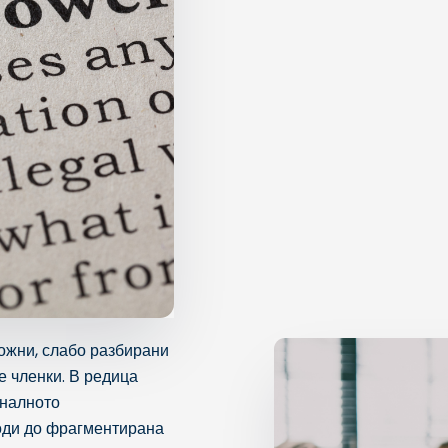
ожни, слабо разбирани
 членки. В редица
оналното
води до фрагментирана