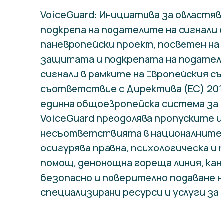
VoiceGuard: Инициатива за овластяв
подкрепа на подателите на сигнали 
паневропейски проект, посветен на 
защитата и подкрепата на подател
сигнали в рамките на Европейския съ
съответствие с Директива (ЕС) 201
единна общоевропейска система за
VoiceGuard преодолява пропуските 
несъответствията в националните 
осигурява правна, психологическа и
помощ, денонощна гореща линия, кан
безопасно и поверително подаване н
специализирани ресурси и услуги за