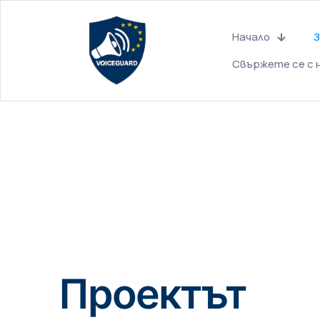
Начало
З
Свържете се с 
Проектът