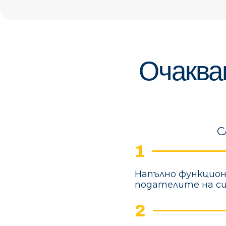
Очаква
С
1
Напълно функцион
подателите на с
2