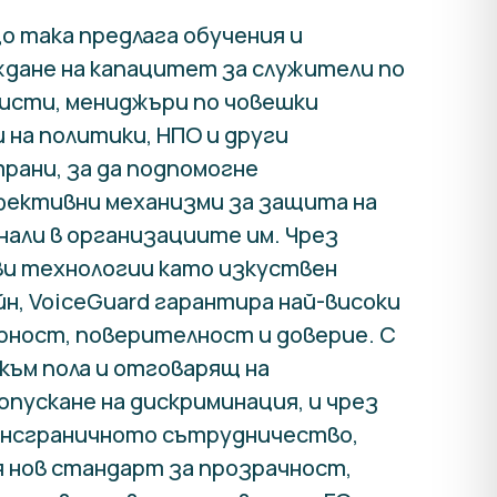
 така предлага обучения и
ждане на капацитет за служители по
исти, мениджъри по човешки
 на политики, НПО и други
рани, за да подпомогне
фективни механизми за защита на
нали в организациите им. Чрез
ви технологии като изкуствен
н, VoiceGuard гарантира най-високи
рност, поверителност и доверие. С
към пола и отговарящ на
пускане на дискриминация, и чрез
ансграничното сътрудничество,
я нов стандарт за прозрачност,