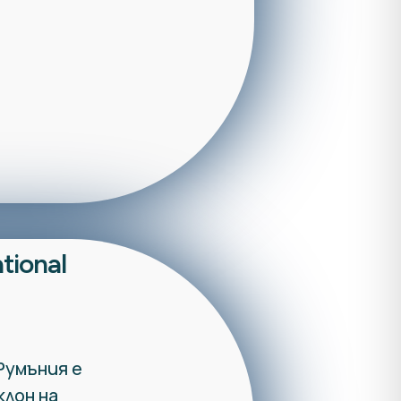
tional
 Румъния е
клон на