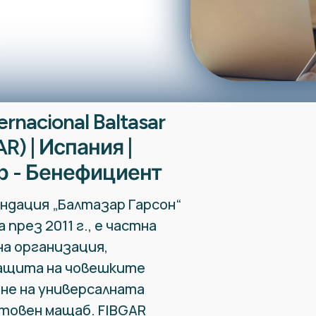
ernacional Baltasar
R) | Испания |
р - Бенефициент
ндация „Балтазар Гарсон“
 през 2011 г., е частна
а организация,
защита на човешките
ане на универсалната
товен мащаб. FIBGAR