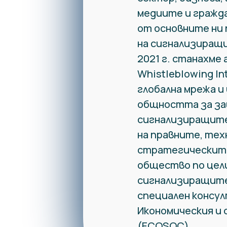
медиите и гражд
от основните ни
на сигнализиращи
2021 г. станахме 
Whistleblowing In
глобална мрежа и
общността за за
сигнализиращите
на правните, тех
стратегическите
общество по цели
сигнализиращите.
специален консу
Икономическия и 
(ECOSOC).