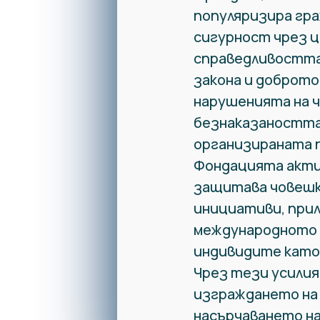
популяризира гра
сигурност чрез ц
справедливостта
закона и доброто 
нарушенията на 
безнаказаността
организираната 
Фондацията акти
защитава човешк
инициативи, при
международното 
индивидите като
Чрез тези усилия
изграждането на
насърчаването на