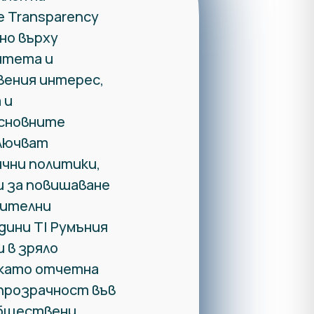
 Transparency
ено върху
итета и
ения интерес,
 и
сновните
ключват
ични политики,
и за повишаване
чителни
дини TI Румъния
и в зряло
 като отчетна
прозрачност във
обществени