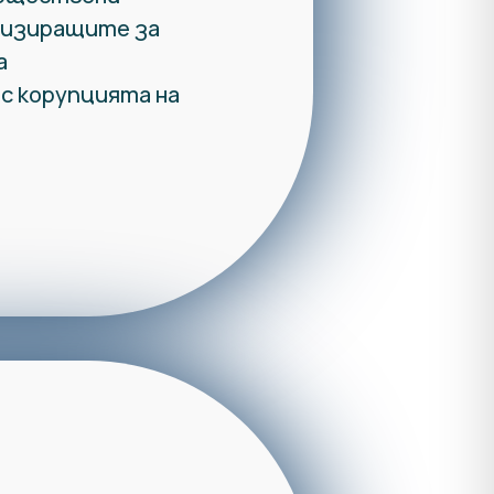
лизиращите за
а
с корупцията на