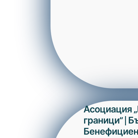
Асоциация „
граници“ | Б
Бенефициен