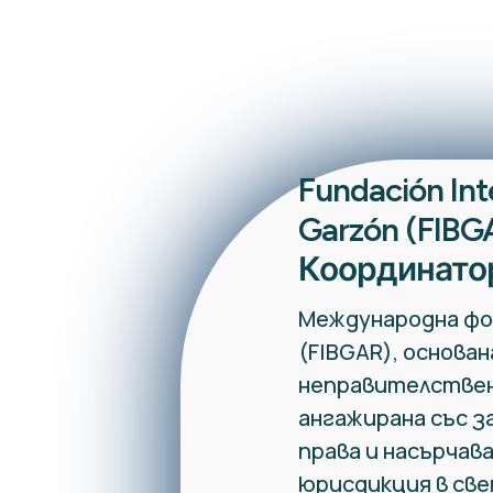
Fundación Int
Garzón (FIBGA
Координато
Международна фо
(FIBGAR), основана
неправителствен
ангажирана със 
права и насърчав
юрисдикция в све