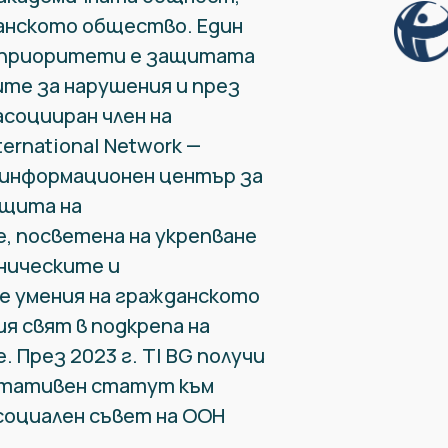
анското общество. Един
 приоритети е защитата
те за нарушения и през
асоцииран член на
ternational Network —
 информационен център за
щита на
, посветена на укрепване
ническите и
 умения на гражданското
я свят в подкрепа на
 През 2023 г. TI BG получи
лтативен статут към
социален съвет на ООН