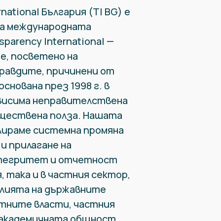
national България (TI BG) е
на международната
parency International —
е, посветено на
равдите, причинени от
основана през 1998 г. в
висима неправителствена
бществена полза. Нашата
лираме системна промяна
и прилагане на
нтегритет и отчетност
, така и в частния сектор,
илията на държавните
тните власти, частния
 академичната общност,