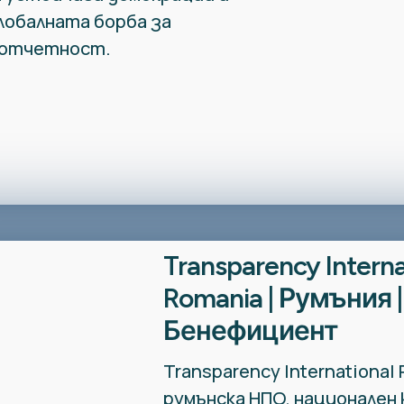
лобалната борба за
 отчетност.
Transparency Interna
Romania | Румъния |
Бенефициент
Transparency International
румънска НПО, национален 