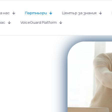
а нас
Партньори
Център за знания
нас
VoiceGuard Platform