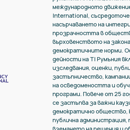
международното движение
International, съсредоточ
насърчаването на интегр
прозрачността в обществ
върховенството на закона
демократичните норми. О
дейности на TI Румъния в
изследвания, оценки, публ
застъпничество, кампани
на осведомеността и обу
програми. Повече от 25 го
се застъпва за важни кауз
демократично общество,
публична администрация, 
вземането на решения и 