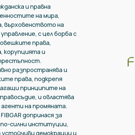
жданска и правна
енностите на мира,
, върховенството на
управление, с цел борба с
човешките права,
, корупцията и
престъпност.
вно разпространява и
ите права, подкрепя
лагащи принципите на
правосъдие, и овластява
 агенти на промяната.
 FIBGAR допринася за
 по-силни институции,
 устойчиви демокрации и