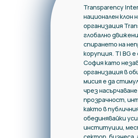
Transparency Inter
национален клон 
организация Trans
глобално движени
спирането на неп
корупция. TI BG е 
София като неза
организация в о
мисия е да стиму
чрез насърчаване 
прозрачност, и
както в публичния
обединявайки ус
институции, мес
сектор, бизнеса,