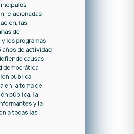
incipales
án relacionadas
uación, las
añas de
, y los programas
 años de actividad
defiende causas
d democrática
ión pública
a en la toma de
ón pública, la
nformantes y la
ón a todas las