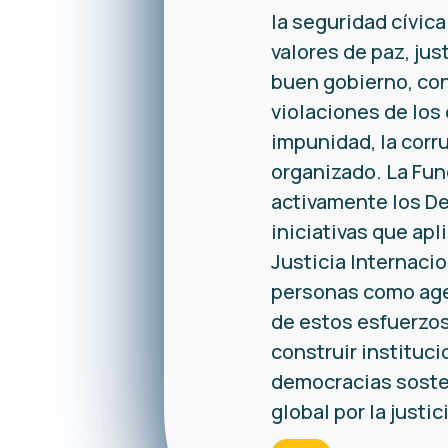
la seguridad cívica 
valores de paz, jus
buen gobierno, con
violaciones de los
impunidad, la corr
organizado. La Fu
activamente los D
iniciativas que apl
Justicia Internaci
personas como age
de estos esfuerzos
construir instituc
democracias sosten
global por la justic