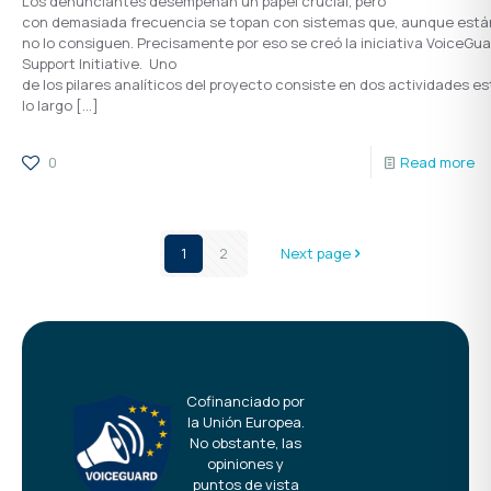
Los denunciantes desempeñan un papel crucial, pero
con demasiada frecuencia se topan con sistemas que, aunque están
no lo consiguen. Precisamente por eso se creó la iniciativa VoiceG
Support Initiative. Uno
de los pilares analíticos del proyecto consiste en dos actividades 
lo largo
[…]
0
Read more
1
2
Next page
Cofinanciado por
la Unión Europea.
No obstante, las
opiniones y
puntos de vista