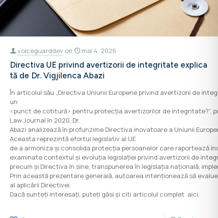
voiceguarddev
on
mai 4, 2026
Directiva UE privind avertizorii de integritate explica
tă de Dr. Vigjilenca Abazi
În articolul său „Directiva Uniunii Europene privind avertizorii de integ
un
<punct de cotitură> pentru protecția avertizorilor de integritate?”, pu
Law Journal în 2020, Dr.
Abazi analizează în profunzime Directiva inovatoare a Uniunii Europen
Aceasta reprezintă efortul legislativ al UE
de a armoniza și consolida protecția persoanelor care raportează încăl
examinate contextul și evoluția legislației privind avertizorii de integr
precum și Directiva în sine, transpunerea în legislația națională, imp
Prin această prezentare generală, autoarea intenționează să evaluez
al aplicării Directivei.
Dacă sunteți interesați, puteți găsi și citi articolul complet aici.