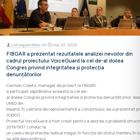
voiceguarddev
on
mai 22, 2026
FIBGAR a prezentat rezultatele analizei nevoilor din
cadrul proiectului VoiceGuard la cel de-al doilea
Congres privind integritatea și protecția
denunțătorilor
Carmen Coleto, manager de proiect la FIBGAR,
a participat săptămâna aceasta la cel de-
al doilea Congres privind integritatea și protecția denunțătorilor, d
UNED din
Madrid. În calitate de reprezentantă a consorțiului, ea a prezentat pr
(CERV).
Proiectul VoiceGuard a fost creat pentru a aborda o problemă structu
2019/1937 conduc la
un cadru de protecție radical inegal, în funcție de statul membru în 
se află denunțătorul.