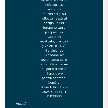
însă exclusiv
autorului
(autorilor) și nu
reflectă neapărat
poziția Uniunii
Europene sau a
programului
„Cetățeni,
egalitate, drepturi
și valori” (CERV).
Nici Uniunea
Europeană, nici
autoritatea care
acordă finanțarea
nu pot fi trase la
răspundere
pentru acestea.
Numărul
proiectului: CERV-
2024-CHAR-LITI
101213588
Acasă