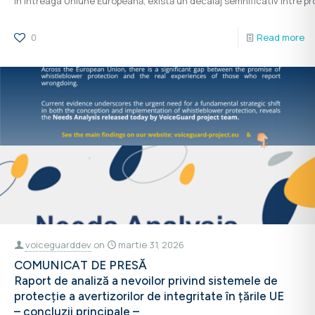
În întreaga Uniune Europeană, există un decalaj semnificativ între pr
0
Read more
voiceguarddev
on
martie 31, 2026
COMUNICAT DE PRESĂ
Raport de analiză a nevoilor privind sistemele de
protecție a avertizorilor de integritate în țările UE
– concluzii principale –