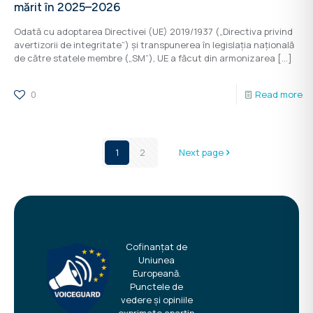
mărit în 2025–2026
Odată cu adoptarea Directivei (UE) 2019/1937 („Directiva privind
avertizorii de integritate”) și transpunerea în legislația națională
de către statele membre („SM”), UE a făcut din armonizarea
[…]
0
Read more
1
2
Next page
Cofinanțat de
Uniunea
Europeană.
Punctele de
vedere și opiniile
exprimate aparțin