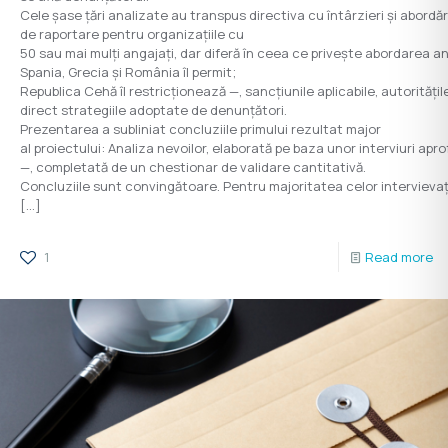
Cele șase țări analizate au transpus directiva cu întârzieri și abordă
de raportare pentru organizațiile cu
50 sau mai mulți angajați, dar diferă în ceea ce privește abordarea a
Spania, Grecia și România îl permit;
Republica Cehă îl restricționează —, sancțiunile aplicabile, autorită
direct strategiile adoptate de denunțători.
Prezentarea a subliniat concluziile primului rezultat major
al proiectului: Analiza nevoilor, elaborată pe baza unor interviuri apro
—, completată de un chestionar de validare cantitativă.
Concluziile sunt convingătoare. Pentru majoritatea celor intervievați
[…]
1
Read more