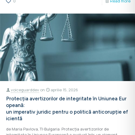
0
Read more
voiceguarddev
on
aprilie 15, 2026
Protecția avertizorilor de integritate în Uniunea Eur
opeană:
un imperativ juridic pentru o politică anticorupție ef
icientă
de Maria Pavlova, TI-Bulgaria Protecția avertizorilor de
integritate în Uniunea Europeană a evoluat într-un element