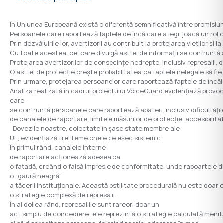
În Uniunea Europeană există o diferență semnificativă între promisiune
Persoanele care raportează faptele de încălcare a legii joacă un ro
Prin dezvăluirile lor, avertizorii au contribuit la protejarea vieților și
Cu toate acestea, cei care divulgă astfel de informații se confruntă 
Protejarea avertizorilor de consecințe nedrepte, inclusiv represali
O astfel de protecție crește probabilitatea ca faptele nelegale să fi
Prin urmare, protejarea persoanelor care raportează faptele de încălca
Analiza realizată în cadrul proiectului VoiceGuard evidențiază provoc
care
se confruntă persoanele care raportează abateri, inclusiv dificultăți
de canalele de raportare, limitele măsurilor de protecție, accesibilitat
Dovezile noastre, colectate în șase state membre ale
UE, evidențiază trei teme cheie de eșec sistemic.
În primul rând, canalele interne
de raportare acționează adesea ca
o fațadă, creând o falsă impresie de conformitate, unde rapoartele di
o „gaură neagră“
a tăcerii instituționale. Această ostilitate procedurală nu este doar o
o strategie complexă de represalii.
În al doilea rând, represaliile sunt rareori doar un
act simplu de concediere; ele reprezintă o strategie calculată menită 
ci să discrediteze persoana, folosind tactici adaptate în mod