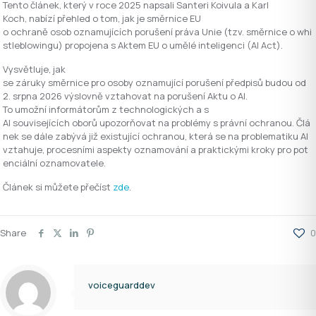
Tento článek, který v roce 2025 napsali Santeri Koivula a Karl
Koch, nabízí přehled o tom, jak je směrnice EU
o ochraně osob oznamujících porušení práva Unie (tzv. směrnice o whi
stleblowingu) propojena s Aktem EU o umělé inteligenci (AI Act).
Vysvětluje, jak
se záruky směrnice pro osoby oznamující porušení předpisů budou od
2. srpna 2026 výslovně vztahovat na porušení Aktu o AI.
To umožní informátorům z technologických a s
AI souvisejících oborů upozorňovat na problémy s právní ochranou. Člá
nek se dále zabývá již existující ochranou, která se na problematiku AI
vztahuje, procesními aspekty oznamování a praktickými kroky pro pot
enciální oznamovatele.
Článek si můžete přečíst
zde
.
Share
0
voiceguarddev