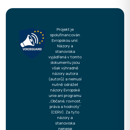
Projekt je
spolufinancován
Evropskou unií.
Názory a
stanoviska
vyjádřená v tomto
dokumentu jsou
však výhradně
názory autora
(autorů) a nemusí
nutně odrážet
názory Evropské
unie ani programu
„Občané, rovnost,
práva a hodnoty“
(CERV). Za tyto
názory a
stanoviska
nenese