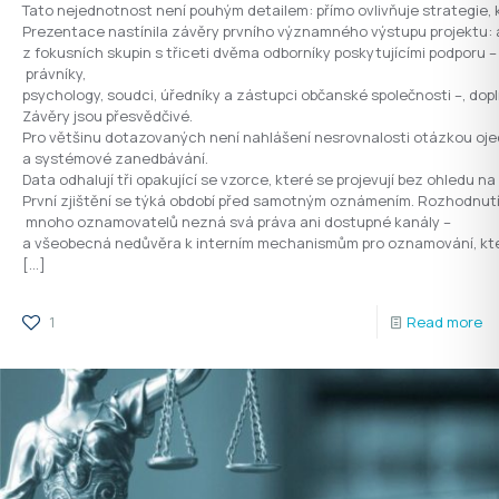
Tato nejednotnost není pouhým detailem: přímo ovlivňuje strategie,
Prezentace nastínila závěry prvního významného výstupu projektu: a
z fokusních skupin s třiceti dvěma odborníky poskytujícími podporu –
právníky,
psychology, soudci, úředníky a zástupci občanské společnosti –, do
Závěry jsou přesvědčivé.
Pro většinu dotazovaných není nahlášení nesrovnalosti otázkou ojed
a systémové zanedbávání.
Data odhalují tři opakující se vzorce, které se projevují bez ohledu 
První zjištění se týká období před samotným oznámením. Rozhodnutí o
mnoho oznamovatelů nezná svá práva ani dostupné kanály –
a všeobecná nedůvěra k interním mechanismům pro oznamování, které
[…]
1
Read more