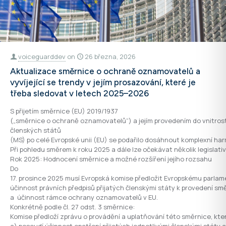
voiceguarddev
on
26 března, 2026
Aktualizace směrnice o ochraně oznamovatelů a
vyvíjející se trendy v jejím prosazování, které je
třeba sledovat v letech 2025–2026
S přijetím směrnice (EU) 2019/1937
(„směrnice o ochraně oznamovatelů“) a jejím provedením do vnitros
členských států
(MS) po celé Evropské unii (EU) se podařilo dosáhnout komplexní 
Při pohledu směrem k roku 2025 a dále lze očekávat několik legislat
Rok 2025: Hodnocení směrnice a možné rozšíření jejího rozsahu
Do
17. prosince 2025 musí Evropská komise předložit Evropskému parlam
účinnost právních předpisů přijatých členskými státy k provedení sm
a účinnost rámce ochrany oznamovatelů v EU.
Konkrétně podle čl. 27 odst. 3 směrnice:
Komise předloží zprávu o provádění a uplatňování této směrnice, kt
a) posoudí účinnost opatření přijatých jednotlivými členskými stát