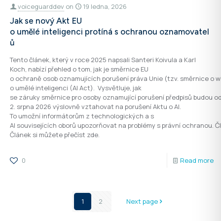
voiceguarddev
on
19 ledna, 2026
Jak se nový Akt EU
o umělé inteligenci protíná s ochranou oznamovatel
ů
Tento článek, který v roce 2025 napsali Santeri Koivula a Karl
Koch, nabízí přehled o tom, jak je směrnice EU
o ochraně osob oznamujících porušení práva Unie (tzv. směrnice o w
o umělé inteligenci (AI Act). Vysvětluje, jak
se záruky směrnice pro osoby oznamující porušení předpisů budou o
2. srpna 2026 výslovně vztahovat na porušení Aktu o AI.
To umožní informátorům z technologických a s
AI souvisejících oborů upozorňovat na problémy s právní ochranou. Č
Článek si můžete přečíst zde.
0
Read more
1
2
Next page