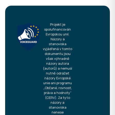
Projekt je
spolufinancován
Evropskou unií.
Názory a
stanoviska
vyjádřená v tomto
dokumentu jsou
však výhradně
názory autora
(autorů) a nemusí
nutně odrážet
názory Evropské
unie ani programu
„Občané, rovnost,
práva a hodnoty“
(CERV). Za tyto
názory a
stanoviska
nenese