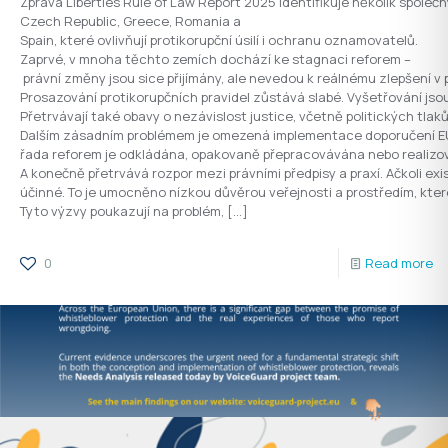
Zpráva Liberties Rule of Law Report 2025 identifikuje několik společ
Czech Republic, Greece, Romania a
Spain, které ovlivňují protikorupční úsilí i ochranu oznamovatelů.
Zaprvé, v mnoha těchto zemích dochází ke stagnaci reforem –
právní změny jsou sice přijímány, ale nevedou k reálnému zlepšení v 
Prosazování protikorupčních pravidel zůstává slabé. Vyšetřování j
Přetrvávají také obavy o nezávislost justice, včetně politických tlak
Dalším zásadním problémem je omezená implementace doporučení E
řada reforem je odkládána, opakovaně přepracovávána nebo realiz
A konečně přetrvává rozpor mezi právními předpisy a praxí. Ačkoli ex
účinné. To je umocněno nízkou důvěrou veřejnosti a prostředím, kt
Tyto výzvy poukazují na problém,
[…]
0
Read more