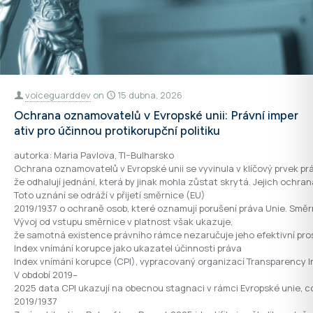
voiceguarddev
on
15 dubna, 2026
Ochrana oznamovatelů v Evropské unii: Právní imper
ativ pro účinnou protikorupční politiku
autorka: Maria Pavlova, TI–Bulharsko
Ochrana oznamovatelů v Evropské unii se vyvinula v klíčový prvek pr
že odhalují jednání, která by jinak mohla zůstat skrytá. Jejich ochr
Toto uznání se odráží v přijetí směrnice (EU)
2019/1937 o ochraně osob, které oznamují porušení práva Unie. Směrn
Vývoj od vstupu směrnice v platnost však ukazuje,
že samotná existence právního rámce nezaručuje jeho efektivní pro
Index vnímání korupce jako ukazatel účinnosti práva
Index vnímání korupce (CPI), vypracovaný organizací Transparency In
V období 2019–
2025 data CPI ukazují na obecnou stagnaci v rámci Evropské unie, c
2019/1937