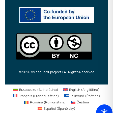
© 2026 Voiceguard-project | All Rights Reserved
Български
(
Bulharština
)
English
(
Angličtina
)
Français
(
Francouzština
)
Ελληνικά
(
Řečtina
)
Română
(
Rumunština
)
Čeština
Español
(
Španělský
)