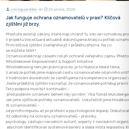
voiceguarddev
on
24 února, 2026
Jak funguje ochrana oznamovatelů v praxi? Klíčová
zjištění již brzy.
Přestože existují zákony, které mají chránit ty, kdo se rozhodnou pro
V projektu VoiceGuard aktuálně dokončujeme Analýzu potřeb oznamov
První klíčová zjištění zveřejníme již v průběhu března. Na co
se můžete těšit?
Oznamovatelé hrají zásadní roli při ochraně veřejného zájmu. Přesto 
Whistleblower Empowerment & Support Initiative.
Whistleblowing není jen právní proces, je to hluboce lidské téma.
V analýze potřeb jsme mapovali cestu oznamovatele od prvního vnitř
V hodnocení dovedností se zaměřujeme na kompetence organizací a z
„Naše průběžná zjištění naznačují, že oznamovatelé potřebují právní i
Tato podpora musí být kontinuální –
před podáním oznámení, během něj i po něm,“ říká Tomáš Münzberger,
Jak jsme zjišťovali potřeby oznamovatelů. Uskutečnili jsme hloubko
16 oznamovatelů –
od prvního impulsu až po profesní a psychologické dopady. Diskutoval
32 odborníky na ochranu oznamovatelů – právníky,
psychology, zástupci národních autorit, experty z nevládních organiz
abychom identifikovali systémové bariéry a slabá místa legislativy. Kva