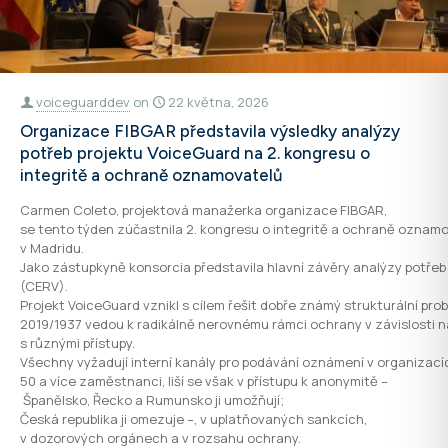
voiceguarddev
on
22 května, 2026
Organizace FIBGAR představila výsledky analýzy
potřeb projektu VoiceGuard na 2. kongresu o
integritě a ochraně oznamovatelů
Carmen Coleto, projektová manažerka organizace FIBGAR,
se tento týden zúčastnila 2. kongresu o integritě a ochraně oznamo
v Madridu.
Jako zástupkyně konsorcia představila hlavní závěry analýzy potřeb 
(CERV).
Projekt VoiceGuard vznikl s cílem řešit dobře známý strukturální prob
2019/1937 vedou k radikálně nerovnému rámci ochrany v závislosti 
s různými přístupy.
Všechny vyžadují interní kanály pro podávání oznámení v organizací
50 a více zaměstnanci, liší se však v přístupu k anonymitě –
Španělsko, Řecko a Rumunsko ji umožňují;
Česká republika ji omezuje –, v uplatňovaných sankcích,
v dozorových orgánech a v rozsahu ochrany.