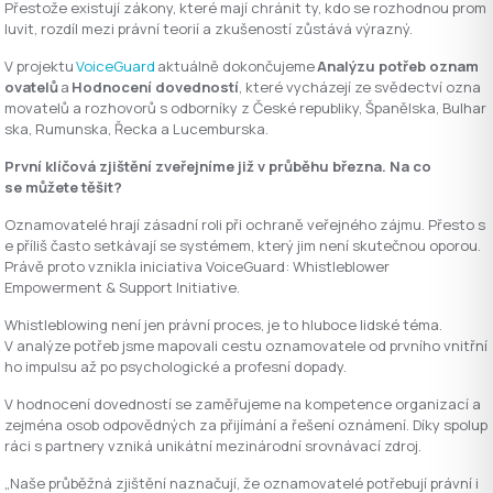
Přestože existují zákony, které mají chránit ty, kdo se rozhodnou prom
luvit, rozdíl mezi právní teorií a zkušeností zůstává výrazný.
V projektu
VoiceGuard
aktuálně dokončujeme
Analýzu potřeb oznam
ovatelů
a
Hodnocení dovedností
, které vycházejí ze svědectví ozna
movatelů a rozhovorů s odborníky z České republiky, Španělska, Bulhar
ska, Rumunska, Řecka a Lucemburska.
První klíčová zjištění zveřejníme již v průběhu března.
Na co
se můžete těšit?
Oznamovatelé hrají zásadní roli při ochraně veřejného zájmu. Přesto s
e příliš často setkávají se systémem, který jim není skutečnou oporou.
Právě proto vznikla iniciativa VoiceGuard: Whistleblower
Empowerment & Support Initiative.
Whistleblowing není jen právní proces, je to hluboce lidské téma.
V analýze potřeb jsme mapovali cestu oznamovatele od prvního vnitřní
ho impulsu až po psychologické a profesní dopady.
V hodnocení dovedností se zaměřujeme na kompetence organizací a
zejména osob odpovědných za přijímání a řešení oznámení. Díky spolup
ráci s partnery vzniká unikátní mezinárodní srovnávací zdroj.
„Naše průběžná zjištění naznačují, že oznamovatelé potřebují právní i