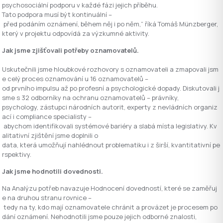
psychosociální podporu v každé fázi jejich příběhu.
Tato podpora musí být kontinuální –
před podáním oznámení, během něj i po něm,“ říká Tomáš Münzberger,
který v projektu odpovídá za výzkumné aktivity.
Jak jsme zjišťovali potřeby oznamovatelů.
Uskutečnili jsme hloubkové rozhovory s oznamovateli a zmapovali jsm
e celý proces oznamování u 16 oznamovatelů –
od prvního impulsu až po profesní a psychologické dopady. Diskutovali j
sme s 32 odborníky na ochranu oznamovatelů – právníky,
psychology, zástupci národních autorit, experty z nevládních organiz
ací i compliance specialisty –
abychom identifikovali systémové bariéry a slabá místa legislativy. Kv
alitativní zjištění jsme doplnili o
data, která umožňují nahlédnout problematiku i z širší, kvantitativní pe
rspektivy.
Jak jsme hodnotili dovednosti.
Na Analýzu potřeb navazuje Hodnocení dovedností, které se zaměřuj
e na druhou stranu rovnice –
tedy na ty, kdo mají oznamovatele chránit a provázet je procesem po
dání oznámení. Nehodnotili jsme pouze jejich odborné znalosti,