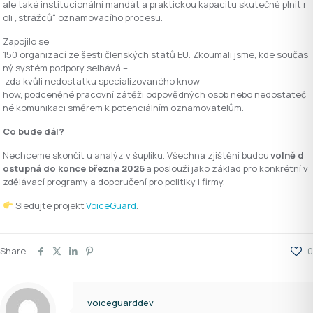
ale také institucionální mandát a praktickou kapacitu skutečně plnit r
oli „strážců“ oznamovacího procesu.
Zapojilo se
150 organizací ze šesti členských států EU. Zkoumali jsme, kde součas
ný systém podpory selhává –
zda kvůli nedostatku specializovaného know-
how, podceněné pracovní zátěži odpovědných osob nebo nedostateč
né komunikaci směrem k potenciálním oznamovatelům.
Co bude dál?
Nechceme skončit u analýz v šuplíku. Všechna zjištění budou
volně d
ostupná do konce března 2026
a poslouží jako základ pro konkrétní v
zdělávací programy a doporučení pro politiky i firmy.
Sledujte projekt
VoiceGuard
.
Share
0
voiceguarddev