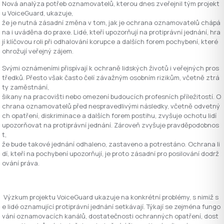
Nov
á
anal
ý
za
pot
ř
eb
oznamovatel
ů,
kterou
dnes
zve
ř
ejnil
t
ý
m
projekt
u
VoiceGuard
,
ukazuje
,
ž
e
je
nutn
á
z
á
sadn
í
zm
ě
na
v
tom
,
jak
je
ochrana
oznamovatel
ů
ch
á
p
á
na
i
uv
á
d
ě
na
do
praxe
.
Lid
é,
kte
ří
upozor
ň
uj
í
na
protipr
á
vn
í
jedn
á
n
í,
hra
j
í
kl
íč
ovou
roli
p
ř
i
odhalov
á
n
í
korupce
a
dal
ší
ch
forem
pochyben
í,
kter
é
ohro
ž
uj
í
ve
ř
ejn
ý
z
á
jem
.
Sv
ý
mi
ozn
á
men
í
mi
p
ř
isp
í
vaj
í
k
ochran
ě
lidsk
ý
ch
ž
ivot
ů
i
ve
ř
ejn
ý
ch
pros
t
ř
edk
ů.
P
ř
esto
v
š
ak
č
asto
č
el
í
z
á
va
ž
n
ý
m
osobn
í
m
rizik
ů
m
,
v
č
etn
ě
ztr
á
ty
zam
ě
stn
á
n
í,
š
ikany
na
pracovi
š
ti
nebo
omezen
í
budouc
í
ch
profesn
í
ch
p
ří
le
ž
itost
í.
O
chrana
oznamovatel
ů
p
ř
ed
nespravedliv
ý
mi
n
á
sledky
,
v
č
etn
ě
odvetn
ý
ch
opat
ř
en
í,
diskriminace
a
dal
ší
ch
forem
postihu
,
zvy
š
uje
ochotu
lid
í
upozor
ň
ovat
na
protipr
á
vn
í
jedn
á
n
í.
Z
á
rove
ň
zvy
š
uje
pravd
ě
podobnos
t
,
ž
e
bude
takov
é
jedn
á
n
í
odhaleno
,
zastaveno
a
potrest
á
no
.
Ochrana
li
d
í,
kte
ří
na
pochyben
í
upozor
ň
uj
í,
je
proto
z
á
sadn
í
pro
posilov
á
n
í
dodr
ž
ov
á
n
í
pr
á
va
.
V
ý
zkum
projektu
VoiceGuard
ukazuje
na
konkr
é
tn
í
probl
é
my
,
s
nimi
ž
s
e
lid
é
oznamuj
í
c
í
protipr
á
vn
í
jedn
á
n
í
setk
á
vaj
í.
T
ý
kaj
í
se
zejm
é
na
fungo
v
á
n
í
oznamovac
í
ch
kan
á
l
ů,
dostate
č
nosti
ochrann
ý
ch
opat
ř
en
í,
dost