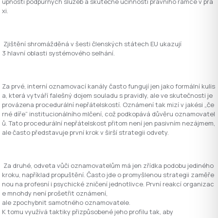
upnosti
podp
ů
rn
ý
ch
slu
ž
eb
a
skute
č
n
é úč
innosti
pr
á
vn
í
ho
r
á
mce
v
pra
xi
.
Zji
š
t
ě
n
í
shrom
áž
d
ě
n
á
v
š
esti
č
lensk
ý
ch
st
á
tech
EU
ukazuj
í
3
hlavn
í
oblasti
syst
é
mov
é
ho
selh
á
n
í.
Za
prv
é,
intern
í
oznamovac
í
kan
á
ly
č
asto
funguj
í
jen
jako
form
á
ln
í
kulis
a
,
kter
á
vytv
áří
fale
š
n
ý
dojem
souladu
s
pravidly
,
ale
ve
skute
č
nosti
je
prov
á
zena
procedur
á
ln
í
nep
řá
telskost
í.
Oznámení tak mizí v jakési „če
rné díře“ institucionálního mlčení, což podkopává důvěru oznamovatel
ů. Tato procedurální nepřátelskost přitom není jen pasivním nezájmem,
ale často představuje první krok v širší strategii odvety.
Za druhé, odveta vůči oznamovatelům má jen zřídka podobu jediného
kroku, například propuštění. Často jde o promyšlenou strategii zaměře
nou na profesní i psychické zničení jednotlivce. První reakcí organizac
e mnohdy není prošetřit oznámení,
ale zpochybnit samotného oznamovatele.
K tomu využívá taktiky přizpůsobené jeho profilu tak, aby