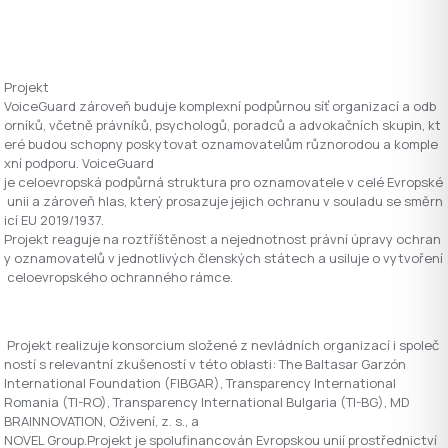
Projekt
VoiceGuard zároveň buduje komplexní podpůrnou síť organizací a odb
orníků, včetně právníků, psychologů, poradců a advokačních skupin, kt
eré budou schopny poskytovat oznamovatelům různorodou a komple
xní podporu. VoiceGuard
je celoevropská podpůrná struktura pro oznamovatele v celé Evropské
unii a zároveň hlas, který prosazuje jejich ochranu v souladu se směrn
icí EU 2019/1937.
Projekt reaguje na roztříštěnost a nejednotnost právní úpravy ochran
y oznamovatelů v jednotlivých členských státech a usiluje o vytvoření
celoevropského ochranného rámce.
Projekt realizuje konsorcium složené z nevládních organizací i společ
ností s relevantní zkušeností v této oblasti: The Baltasar Garzón
International Foundation (FIBGAR), Transparency International
Romania (TI-RO), Transparency International Bulgaria (TI-BG), MD
BRAINNOVATION, Oživení, z. s., a
NOVEL Group.Projekt je spolufinancován Evropskou unií prostřednictví