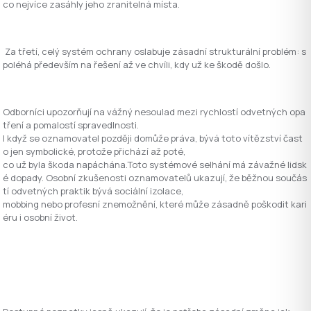
co nejvíce zasáhly jeho zranitelná místa.
Za třetí, celý systém ochrany oslabuje zásadní strukturální problém: s
poléhá především na řešení až ve chvíli, kdy už ke škodě došlo.
Odborníci upozorňují na vážný nesoulad mezi rychlostí odvetných opa
tření a pomalostí spravedlnosti.
I když se oznamovatel později domůže práva, bývá toto vítězství čast
o jen symbolické, protože přichází až poté,
co už byla škoda napáchána.Toto systémové selhání má závažné lidsk
é dopady. Osobní zkušenosti oznamovatelů ukazují, že běžnou součás
tí odvetných praktik bývá sociální izolace,
mobbing nebo profesní znemožnění, které může zásadně poškodit kari
éru i osobní život.