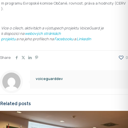
m programu Evropské komise Občané, rovnost, práva a hodnoty (CERV
).
Více o cílech, aktivitách a výstupech projektu VoiceGuard je
k dispozici na
webových stránkách
projektu
a na jeho profilech na
Facebooku
a
LinkedIn
Share
0
voiceguarddev
Related posts