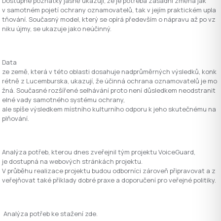
Dostupné poznatky jasně ukazují, že je potřeba zásadní změna jak
v samotném pojetí ochrany oznamovatelů, tak v jejím praktickém upla
tňování. Současný model, který se opírá především o nápravu až po vz
niku újmy, se ukazuje jako neúčinný.
Data
ze země, která v této oblasti dosahuje nadprůměrných výsledků, konk
rétně z Lucemburska, ukazují, že účinná ochrana oznamovatelů je mo
žná. Současné rozšířené selhávání proto není důsledkem neodstranit
elné vady samotného systému ochrany,
ale spíše výsledkem místního kulturního odporu k jeho skutečnému na
plňování.
Analýza potřeb, kterou dnes zveřejnil tým projektu VoiceGuard,
je dostupná na webových stránkách projektu.
V průběhu realizace projektu budou odborníci zároveň připravovat a z
veřejňovat také příklady dobré praxe a doporučení pro veřejné politiky.
Analýza potřeb ke stažení zde.