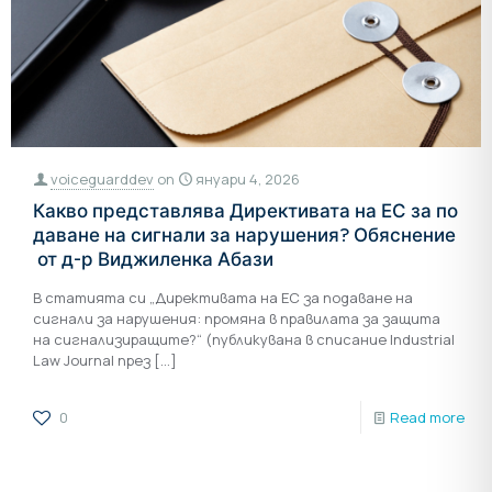
voiceguarddev
on
януари 4, 2026
Какво представлява Директивата на ЕС за по
даване на сигнали за нарушения? Обяснение
от д-р Виджиленка Абази
В статията си „Директивата на ЕС за подаване на
сигнали за нарушения: промяна в правилата за защита
на сигнализиращите?“ (публикувана в списание Industrial
Law Journal през
[…]
0
Read more