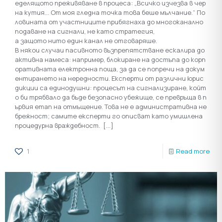
еделящото преживяване в процеса: „Всичко изчезва в чер
на кутия… От моя гледна точка това беше мълчание.“ По
ловината от участниците прибягнаха до многоканално
подаване на сигнали, не като стратегия,
а защото нито един канал не отговаряше.
В някои случаи пасивното възпрепятстване ескалира до
активна намеса: например, блокиране на достъпа до корп
оративната електронна поща, за да се попречи на докум
ентирането на нередности. Експерти от различни юрис
дикции са единодушни: процесът на сигнализиране, койт
о би трябвало да бъде безопасно убежище, се превръща в п
ървия етап на отмъщение. Това не е административна не
брежност; самите експерти го описват като умишлена
процедурна враждебност.
[…]
1
Read more