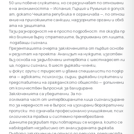
50 или повече служители, но се различават по отношени
е на анонимността — Испания, Гърция и Румъния я допуск
ат, докато Чешката република я ограничава —, по отнош
ение на приложимите санкции, надзорните органи и обхв
ата на защитата.
Тази разнородност не е просто подробност: тя оказва пр
яко влияние върху стратегиите, възприемани от лицата,
подаващи сигнали.
Презентацията очерта заключенията от първия основе
н резултат на проекта: Анализът на нуждите, изготвен
въз основа на задълбочени интервюта с шестнадесет ли
ца, подали сигнали, в шест държави-членки,
и фокус групи с тридесет и двама специалисти по подкр
епа — адвокати, психолози, съдии, държавни служители и
представители на гражданското общество — допълнени
от количествен въпросник за валидиране.
Заключенията са убедителни. За по-
голямата част от интервюираните лица сигнализиране
то за нередност не е въпрос на изолирани бюрократични
пропуски: то означава професионално унищожение, псих
ологическа травма и системно пренебрегване.
Данните разкриват три повтарящи се модела, които се
наблюдават независимо от анализираната държава.
Първото заключение се отнася до периода, предшества