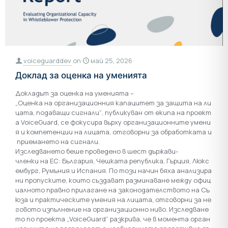
voiceguarddev
on
май 25, 2026
Доклад за оценка на уменията
Докладът за оценка на уменията –
„Оценка на организационния капацитет за защита на ли
цата, подаващи сигнали“, публикуван от екипа на проект
а VoiceGuard, се фокусира върху организационните умени
я и компетенции на лицата, отговорни за обработката и
приемането на сигнали.
Изследването беше проведено в шест държави-
членки на ЕС: България, Чешката република, Гърция, Люкс
ембург, Румъния и Испания. По този начин бяха анализира
ни пропуските, които създават разминаване между офиц
иалното правно прилагане на законодателството на Съ
юза и практическите умения на лицата, отговорни за не
говото изпълнение на организационно ниво. Изследване
то по проекта „VoiceGuard“ разкрива, че в момента орган