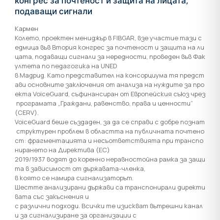
конгрес за почтеност и защита на лицата,
подаващи сигнали
Кармен
Колето, проектен мениджър в FIBGAR, взе участие тази с
едмица във Втория конгрес за почтеност и защита на ли
цата, подаващи сигнали за нередности, проведен във Фак
ултета по педагогика на UNED
в Мадрид. Като представител на консорциума тя предст
ави основните заключения от анализа на нуждите за про
екта VoiceGuard, съфинансиран от Европейския съюз чрез
програмата „Граждани, равенство, права и ценности“
(CERV).
VoiceGuard беше създаден, за да се справи с добре познат
структурен проблем в областта на публичната почтено
ст: фрагментацията и несъответствията при транспо
нирането на Директива (ЕС)
2019/1937 водят до коренно неравностойна рамка за защи
та в зависимост от държавата-членка,
в която се намира сигнализаторът.
Шестте анализирани държави са транспонирали директи
вата със закъснения и
с различни подходи. Всички те изискват вътрешни канал
и за сигнализиране за организации с