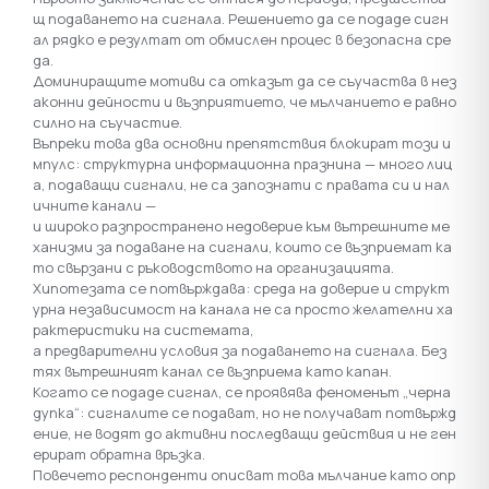
щ подаването на сигнала. Решението да се подаде сигн
ал рядко е резултат от обмислен процес в безопасна сре
да.
Доминиращите мотиви са отказът да се съучаства в нез
аконни дейности и възприятието, че мълчанието е равно
силно на съучастие.
Въпреки това два основни препятствия блокират този и
мпулс: структурна информационна празнина — много лиц
а, подаващи сигнали, не са запознати с правата си и нал
ичните канали —
и широко разпространено недоверие към вътрешните ме
ханизми за подаване на сигнали, които се възприемат ка
то свързани с ръководството на организацията.
Хипотезата се потвърждава: среда на доверие и структ
урна независимост на канала не са просто желателни ха
рактеристики на системата,
а предварителни условия за подаването на сигнала. Без
тях вътрешният канал се възприема като капан.
Когато се подаде сигнал, се проявява феноменът „черна
дупка“: сигналите се подават, но не получават потвържд
ение, не водят до активни последващи действия и не ген
ерират обратна връзка.
Повечето респонденти описват това мълчание като опр