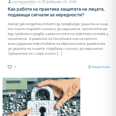
voiceguarddev
on
февруари 24, 2026
Как работи на практика защитата на лицата,
подаващи сигнали за нередности?
Макар законодателството да предвижда защита на лица
та, които подават сигнали за нарушения, пропастта ме
жду правната уредба и реалността на практика остава з
начителна. В рамките на VoiceGuard ние не просто
анализирахме текстовете на европейската директива
за защита на лицата, подаващи сигнали за нарушения.
Срещнахме се с хора, които
[…]
0
Read more