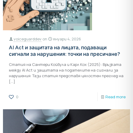
voiceguarddev
on
януари 4, 2026
AI Act и защитата на лицата, подаващи
сигнали за нарушения: точки на пресичане?
Статия на Сантери Койвула и Карл Кох (2025): Връзката
между AI Act и защитата на подателите на сигнали за
нарушения Тази статия представя цялостен преглед на
[…]
0
Read more