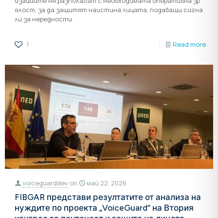
изациите не разполагат с необходимата оперативна зр
ялост, за да защитят наистина лицата, подаващи сигна
ли за нередности.
1
Read more
voiceguarddev
on
май 22, 2026
FIBGAR представи резултатите от анализа на
нуждите по проекта „VoiceGuard“ на Втория